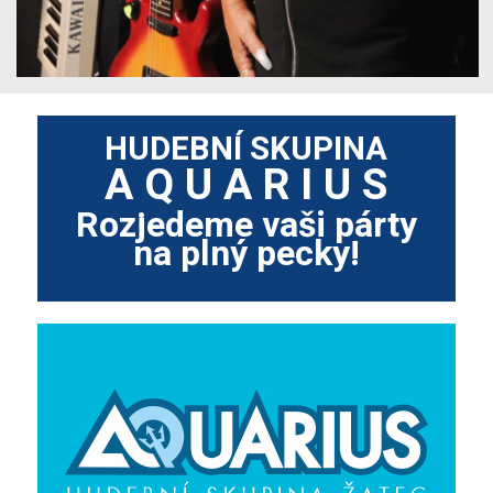
HUDEBNÍ SKUPINA
A Q U A R I U S
Rozjedeme vaši párty
na plný pecky!