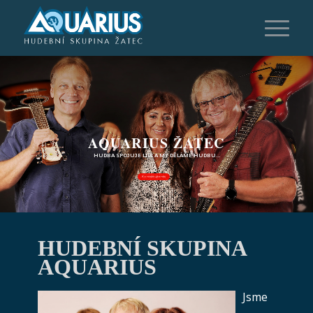
AQUARIUS
ŽATEC
HUDBA
SPOJUJE
LIDI
A
MY
DĚLÁME
HUDBU...
Kontaktujte nás
HUDEBNÍ SKUPINA
AQUARIUS
Jsme