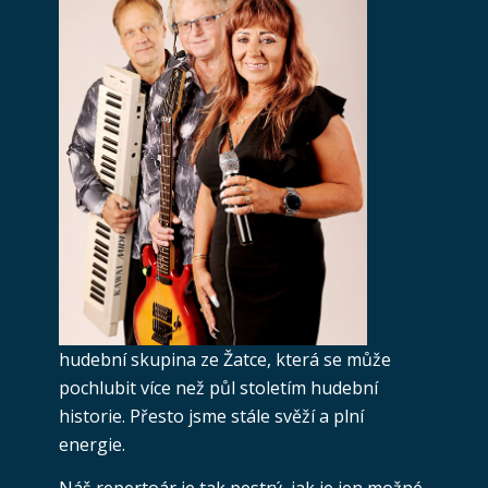
hudební skupina ze Žatce, která se může
pochlubit více než půl stoletím hudební
historie. Přesto jsme stále svěží a plní
energie.
Náš repertoár je tak pestrý, jak je jen možné