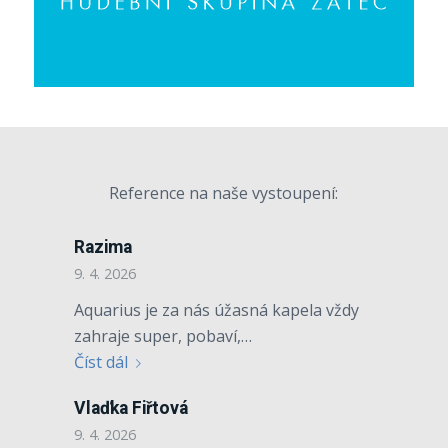
Reference na naše vystoupení:
Razima
Jirka Formánek
9. 4. 2026
9. 4. 2026
Aquarius je za nás úžasná kapela vždy
Skvělá kapela, která má široký
zahraje super, pobaví,…
repertoár a dokáže…
Číst dál
Číst dál
Vlaďka Fiřtová
Alena Bajerová
9. 4. 2026
9. 4. 2026