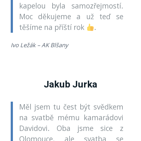
kapelou byla samozřejmostí.
Moc děkujeme a už teď se
těšíme na příští rok
.
Ivo Ležák – AK Blšany
Jakub Jurka
Měl jsem tu čest být svědkem
na svatbě mému kamarádovi
Davidovi. Oba jsme sice z
Olomouce, ale svatba se