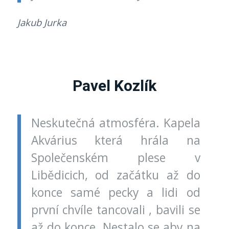
Jakub Jurka
Pavel Kozlík
Neskutečná atmosféra. Kapela
Akvárius která hrála na
Společenském plese v
Libědicich, od začátku až do
konce samé pecky a lidi od
první chvíle tancovali , bavili se
až do konce. Nestalo se aby na